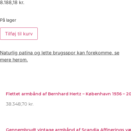
8.188,18
kr.
På lager
Tilføj til kurv
Naturlig patina og lette brugsspor kan forekomme, se
mere herom.
Flettet armbånd af Bernhard Hertz – København 1936 – 20
38.348,70
kr.
Gennembrudt vintage armbånd af Scandia Affinerings vær