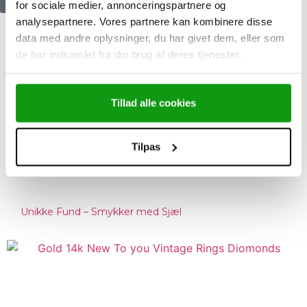
for sociale medier, annonceringspartnere og
analysepartnere. Vores partnere kan kombinere disse
data med andre oplysninger, du har givet dem, eller som
Fra idé til virkelighed: Den stille, hjertevarme rejse et
de har indsamlet fra din brug af deres tjenester.
smykke gennemgår
Tillad alle cookies
Tilpas
Unikke Fund – Smykker med Sjæl