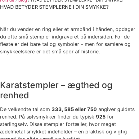
Forside
/
Blog
/
HVAD BETYDER STEMPLERNE I DIN SMYKKE?
HVAD BETYDER STEMPLERNE I DIN SMYKKE?
Når du vender en ring eller et armbånd i hånden, opdager
du ofte små stempler indgraveret på indersiden. For de
fleste er det bare tal og symboler – men for samlere og
smykkeelskere er det små spor af historie.
Karatstempler – ægthed og
renhed
De velkendte tal som
333, 585 eller 750
angiver guldets
renhed. På sølvsmykker finder du typisk
925
for
sterlingsølv. Disse stempler fortæller, hvor meget
ædelmetal smykket indeholder – en praktisk og vigtig