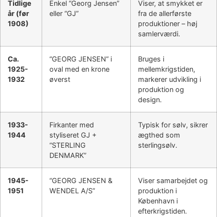
Tidlige
Enkel “Georg Jensen”
Viser, at smykket er
år (før
eller “GJ”
fra de allerførste
1908)
produktioner – høj
samlerværdi.
Ca.
“GEORG JENSEN” i
Bruges i
1925-
oval med en krone
mellemkrigstiden,
1932
øverst
markerer udvikling i
produktion og
design.
1933-
Firkanter med
Typisk for sølv, sikrer
1944
styliseret GJ +
ægthed som
“STERLING
sterlingsølv.
DENMARK”
1945-
“GEORG JENSEN &
Viser samarbejdet og
1951
WENDEL A/S”
produktion i
København i
efterkrigstiden.